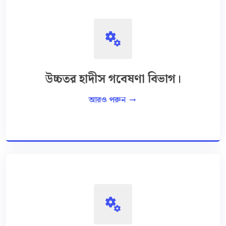
miscellaneous_services
উচ্চতর হাদীস গবেষণা বিভাগ।
আরও পরুন
arrow_right_alt
miscellaneous_services