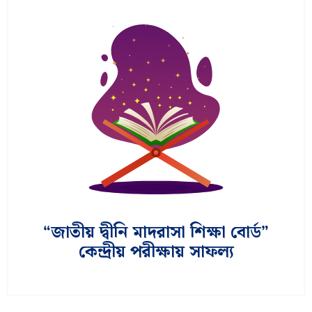
“জাতীয় দ্বীনি মাদরাসা শিক্ষা বাের্ড”
কেন্দ্রীয় পরীক্ষায় সাফল্য