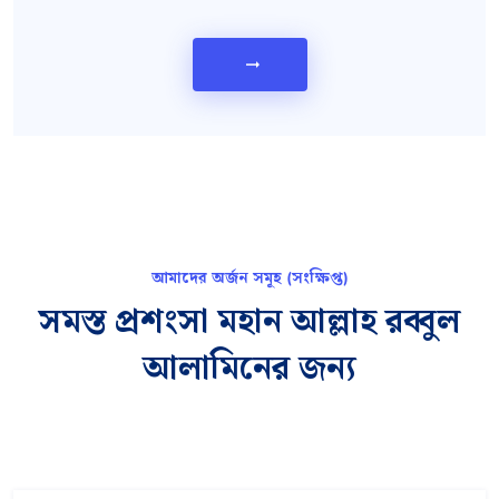
arrow_right_alt
আমাদের অর্জন সমূহ (সংক্ষিপ্ত)
সমস্ত প্রশংসা মহান আল্লাহ রব্বুল
আলামিনের জন্য