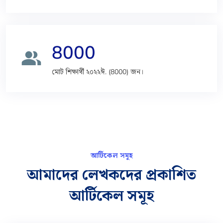
8000
people_alt
মোট শিক্ষার্থী ২০২২ঈ. (8000) জন।
আর্টিকেল সমূহ
আমাদের লেখকদের প্রকাশিত
আর্টিকেল সমূহ