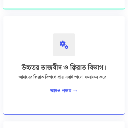
miscellaneous_services
উচ্চতর তাজবীদ ও ক্বিরাত বিভাগ।
আমাদের ক্বিরাত বিভাগে প্রায় সবাই ভালো ফলাফল করে।
আরও পরুন
arrow_right_alt