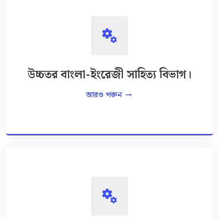
miscellaneous_services
উচ্চতর বাংলা-ইংরেজী সাহিত্য বিভাগ।
আরও পরুন
arrow_right_alt
miscellaneous_services