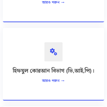
আরও পরুন
arrow_right_alt
miscellaneous_services
হিফযুল কোরআন বিভাগ (ভি,আই,পি)।
আরও পরুন
arrow_right_alt